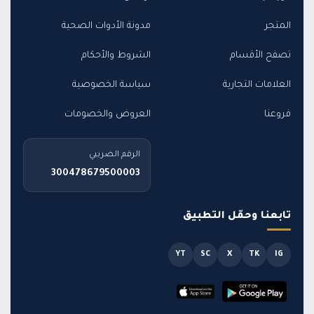
المتجر
مدونة الأدوات الصحية
تصفح الأقسام
الشروط والأحكام
العلامات التجارية
سياسة الخصوصية
فروعنا
العروض والخصومات
الرقم الضريبي
300478679500003
تابعنا وحمّل التطبيق
YT
SC
X
TK
IG