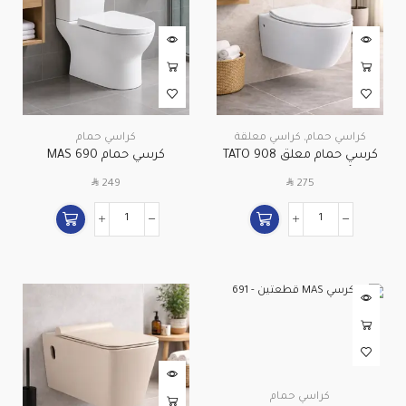
كراسي حمام
,
كراسي معلقة
كراسي حمام
كرسي حمام معلق TATO 908
كرسي حمام MAS 690
أبيض مودرن جداري
قطعتين | تصميم مودرن
SAR
SAR
249
275
بضمان 5 سنوات
كراسي حمام