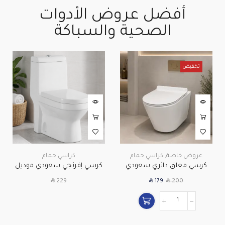
أفضل عروض الأدوات
الصحية والسباكة
تخفيض
عروض خاصة
,
كراسي حمام
كراسي حمام
كرسي معلق دائري سعودي
كرسي إفرنجي سعودي موديل
موديل 4018 – أبيض
607 بغطاء أكريلك
SAR
SAR
SAR
229
179
200