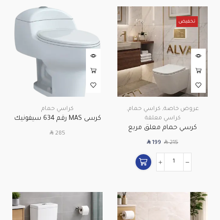
تخفيض
عروض خاصة
,
كراسي حمام
,
كراسي حمام
كرسى MAS رقم 634 سيفونيك
كراسي معلقة
كرسي حمام معلق مربع
( نظام أمريكي )
SAR
285
سعودي أبيض | غطاء أكريلك
SAR
SAR
199
215
Soft Close