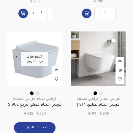
SAR
SAR
259
280
بضمان 5 سنوات
غير متوفر
في المخزون
كراسي حمام
,
كراسي معلقة
كراسي حمام
,
كراسي معلقة
كرسي حمام تعليق 914 |
كرسي حمام معلق مربع 902 S
تصميم مودرن موفر للمساحة
SAR
SAR
SAR
SAR
425
–
320
319
–
259
تحديد أحد الخيارات