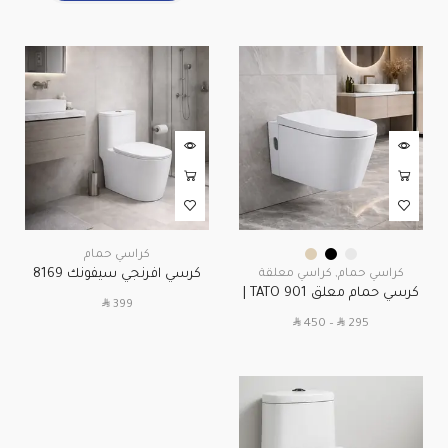
كراسي حمام
كرسي افرنجي سيفونك 8169
كراسي حمام
,
كراسي معلقة
كرسي حمام معلق TATO 901 |
نظام أمريكي | دفع وشفط
SAR
399
ضمان 5 سنوات
وضمان 5 سنوات
SAR
SAR
450
–
295