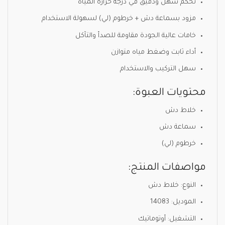
تحكم سهل ودقيق في درجة حرارة المياه
مزود بسماعة دش + خرطوم (لي) لسهولة الاستخدام
خامات عالية الجودة مقاومة للصدأ والتآكل
أداء ثابت وضغط مياه متوازن
سهل التركيب والاستخدام
محتويات العبوة:
خلاط دش
سماعة دش
خرطوم (لي)
مواصفات المنتج:
النوع: خلاط دش
الموديل: 14083
التشغيل: أوتوماتيك