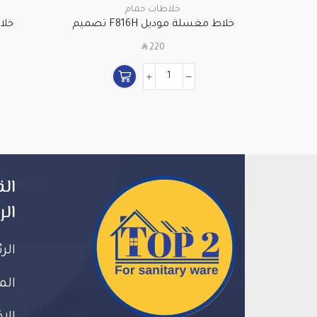
خلاطات حمام
خلاط مغسلة موديل F816H تصميم
خلاط
مودرن – كروم عالي الجودة
SAR
220
الق
الر
الر
الم