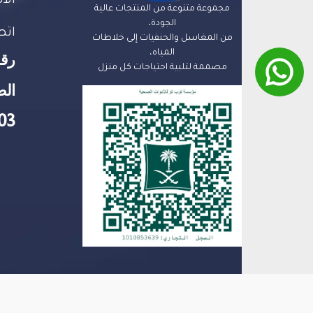
الا
مجموعة متنوعة من المنتجات عالية
الجودة،
اتص
من المغاسل والحنفيات إلى خلاطات
المياه،
رق
مصممة لتلبية احتياجات كل منزل
الض
03