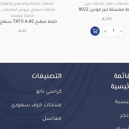
خلاطات حمام
,
خلاطات ليزر
خلاطات الحمام والمطبخ وأطقم 
 مغسلة ليزر مودرن 8022
خلاطات مطبخ
,
عروض الخلاطات
,
ع
خاصة
,
متعددة
SAR
249
خلاط مطبخ  A-40
يركب على الرخام
SAR
49
ائمة
التصنيفات
ئيسية
كراسي تاتو
ئيسية
منتجات خزف سعودي
تجر
مغاسل