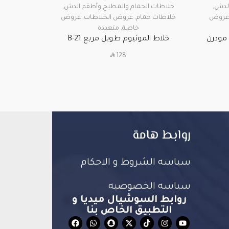
الدش
,
خلاطات الحمام والمطبخ وأطقم الدش
,
خلاطات ا
روض
خلاطات حمام
,
عروض الخلاطات
,
عروض
خ
خ
خاصة
,
متعددة
TATO سطح مودرن
خلاط المونيوم طويل مربع B-21
SAR
128
روابط هامة
سياسه الشروط و الاحكام
سياسه الخصوصيه
روابط السوشيال ميديا و
التطبيق الخاص بنا