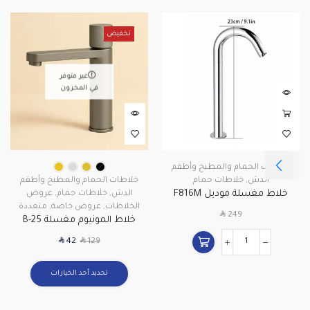
تخفيض
غير متوفر
في المخزون
خلاطات الحمام والمطبخ وأطقم
الدش
,
خلاطات حمام
خلاطات الحمام والمطبخ وأطقم
خلاط مغسلة موديل F816M
الدش
,
خلاطات حمام
,
عروض
تصميم مودرن – كروم عالي الجودة
الخلاطات
,
عروض خاصة
,
متعددة
SAR
249
خلاط المونيوم مغسلة B-25
SAR
SAR
42
129
تحديد أحد الخيارات