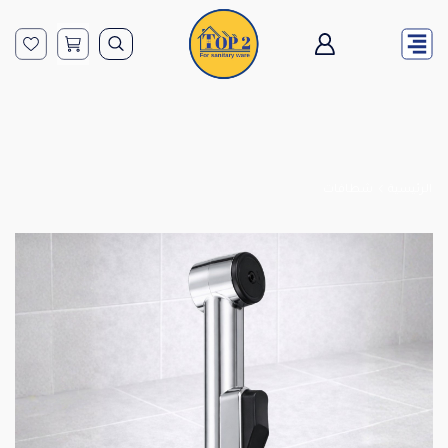
الرئيسية
شطافات