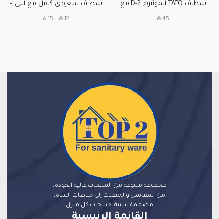
شطاف TATO المونيوم D-2 مع
شطاف سعودي كامل مع اللي –
محبس ضمان 5 سنوات
ضغط قوي وجودة عالية في
SAR
SAR
SAR
15
–
12
45
السعودية ( أبيض – أسود )
مجموعة متنوعة من المنتجات عالية الجودة،
من المغاسل والحنفيات إلى خلاطات المياه،
مصممة لتلبية احتياجات كل منزل
القائمة الرئيسية