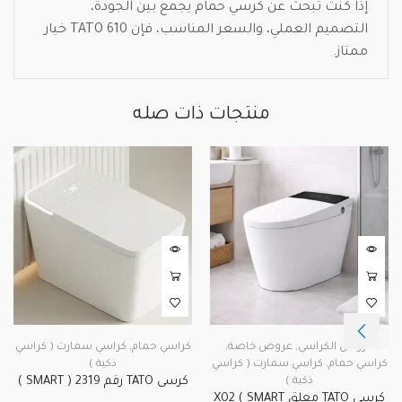
إذا كنت تبحث عن كرسي حمام يجمع بين الجودة،
التصميم العملي، والسعر المناسب، فإن TATO 610 خيار
ممتاز.
منتجات ذات صله
عروض الكراسي
,
عروض خاصة
,
كراسي حمام
,
كراسي سمارت ( كراسي
كراسي حمام
,
كراسي سمارت ( كراسي
ذكية )
كرسى TATO رقم 2319 ( SMART )
ذكية )
كرسي TATO معلق X02 ( SMART