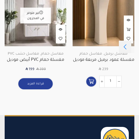
غير متوفر
في المخزون
مغاسل برميل
,
مغاسل حمام
مغاسل حمام
,
مغاسل خشب PVC
مغسلة عمود برميل مربعة موديل
مغسلة حمام PVC أبيض موديل
518 – 30 سم
6354 – 60 سم
SAR
SAR
SAR
199
399
239
قراءة المزيد