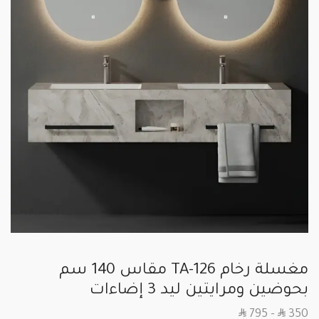
مغسلة رخام TA-126 مقاس 140 سم
بحوضين ومرايتين ليد 3 إضاءات
SAR
SAR
795
–
350