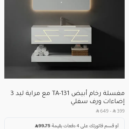
مغسلة رخام أبيض TA-131 مع مراية ليد 3
إضاءات ورف سفلي
SAR
SAR
649
–
399