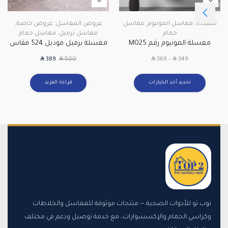
متعددة
,
مغاسل المونيوم
,
مغاسل
عروض المغاسل
,
عروض خاصة
,
حمام
مغاسل برميل
,
مغاسل حمام
مغسلة المونيوم رقم M025
مغسلة برميل موديل 524 مقاس
40 سم
SAR
SAR
SAR
SAR
389
500
369
–
349
تحديد أحد الخيارات
قراءة المزيد
توب تو للأدوات الصحية — منتجات موثوقة للمغاسل والخلاطات
وكراسي الحمام والإكسسوارات، مع خدمة توصيل ودعم في مختلف