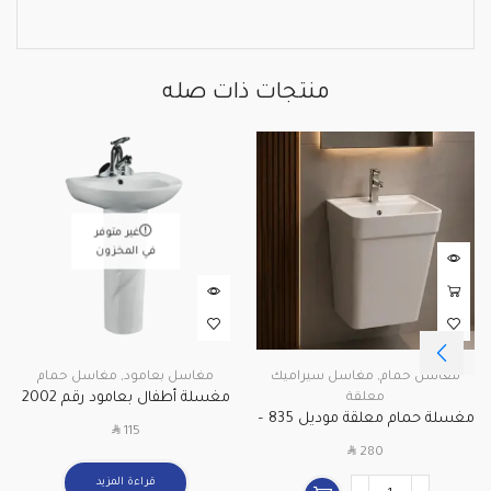
منتجات ذات صله
غير متوفر
في المخزون
مغاسل حمام
,
مغاسل سيراميك
مغاسل بعامود
,
مغاسل حمام
مغسلة أطفال بعامود رقم 2002
معلقة
مغسلة حمام معلقة موديل 835 –
SAR
115
مقاس 42.5 سم
SAR
280
قراءة المزيد