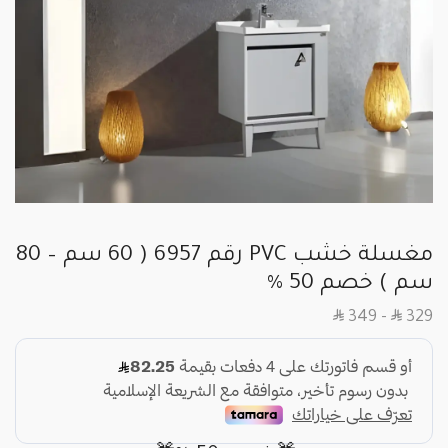
مغسلة خشب PVC رقم 6957 ( 60 سم – 80
سم ) خصم 50 %
SAR
SAR
349
–
329