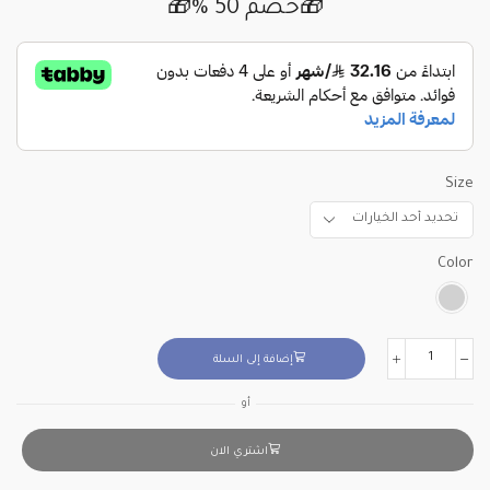
🎁خصم 50 %🎁
Size
Color
إضافة إلى السلة
أو
اشتري الان