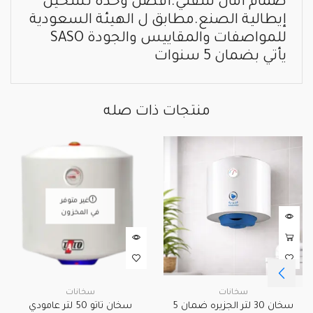
صمام أمان سفلي.أفضل وحدة تسخين
إيطالية الصنع.مطابق ل الهيئة السعودية
للمواصفات والمقاييس والجودة SASO
يأتي بضمان 5 سنوات
منتجات ذات صله
غير متوفر
في المخزون
سخانات
سخانات
سخان 30 لتر الجزيره ضمان 5
سخان تاتو 50 لتر عامودي