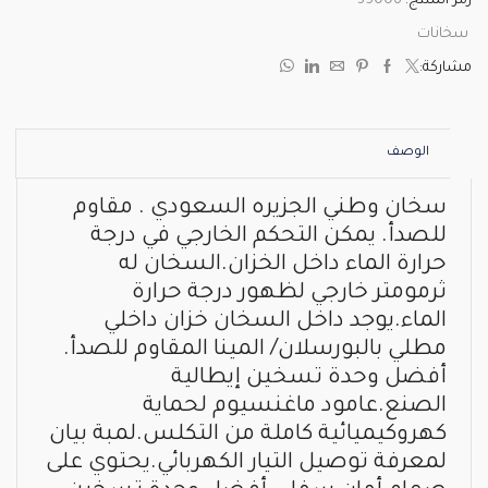
رمز المنتج:
35006
سخانات
مشاركة:
الوصف
سخان وطني الجزيره السعودي . مقاوم
للصدأ. يمكن التحكم الخارجي في درجة
حرارة الماء داخل الخزان.السخان له
ثرمومتر خارجي لظهور درجة حرارة
الماء.يوجد داخل السخان خزان داخلي
مطلي بالبورسلان/ المينا المقاوم للصدأ.
أفضل وحدة تسخين إيطالية
الصنع.عامود ماغنسيوم لحماية
كهروكيميائية كاملة من التكلس.لمبة بيان
لمعرفة توصيل التيار الكهربائي.يحتوي على