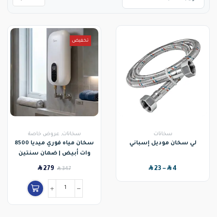
تخفيض
سخانات
سخانات
,
عروض خاصة
لي سخان موديل إسباني
سخان مياه فوري ميديا 8500
وات أبيض | ضمان سنتين
SAR
SAR
SAR
279
SAR
23
–
4
347