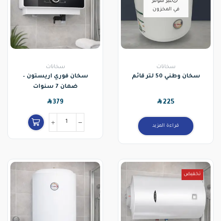
غير متوفر
في المخزون
سخانات
سخانات
سخان وطني 50 لتر قائم
سخان فوري اريستون –
ضمان 7 سنوات
SAR
SAR
379
225
قراءة المزيد
تخفيض