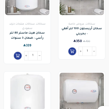
سخانات
,
عروض خاصة
سخانات
,
سخانات
,
منتجات خزف
سعودي
سخان أريستون 100 لتر أفقي
سخان هيت ماستر 80 لتر
– بحريني
رأسي – ضمان 3 سنوات
SAR
350
SAR
700
SAR
339