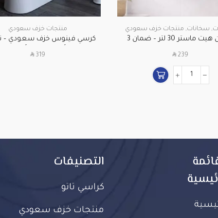
ت
,
سخانات
,
منتجات خزف سعودي
منتجات خزف سعودي
سخان هيت ماستر 30 لتر – ضمان 3
كرسي فينوس خزف سعودي – ت
سنوات
أرضي عادي | أبيض
SAR
SAR
319
239
ائمة
التصنيفات
ئيسية
كراسي تاتو
ئيسية
منتجات خزف سعودي