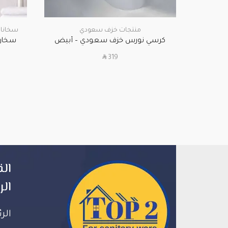
منتجات خزف سعودي
سخانا
كرسي نورس خزف سعودي – أبيض
SAR
319
الق
الر
الر