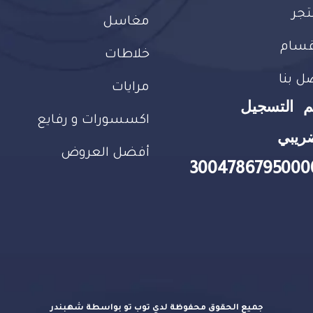
تجر
مغاسل
قسام
خلاطات
ل بنا
مرايات
م التسجيل
اكسسورات و رفايع
ريبي
أفضل العروض
3004786795000
جميع الحقوق محفوظة لدي توب تو بواسطة شهبندر