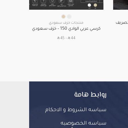
سخان
صريف
سخان خزف
منتجات خزف سعودي
كرسي عربي الوادي 150 – خزف سعودي
SAR
SAR
45
–
44
روابط هامة
سياسه الشروط و الاحكام
سياسه الخصوصيه