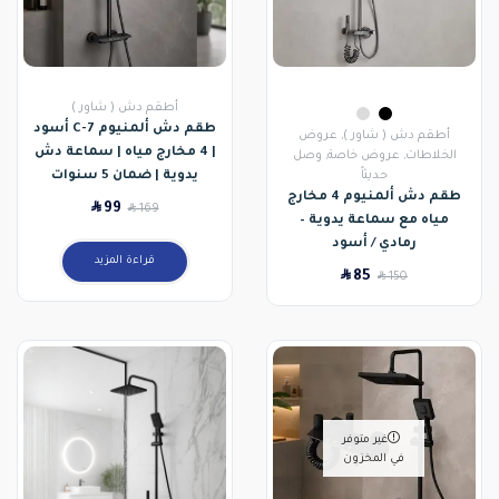
أطقم دش ( شاور )
طقم دش ألمنيوم C-7 أسود
أطقم دش ( شاور )
,
عروض
| 4 مخارج مياه | سماعة دش
الخلاطات
,
عروض خاصة
,
وصل
حديثاً
يدوية | ضمان 5 سنوات
طقم دش ألمنيوم 4 مخارج
SAR
99
SAR
169
مياه مع سماعة يدوية –
رمادي / أسود
قراءة المزيد
SAR
85
SAR
150
غير متوفر
في المخزون