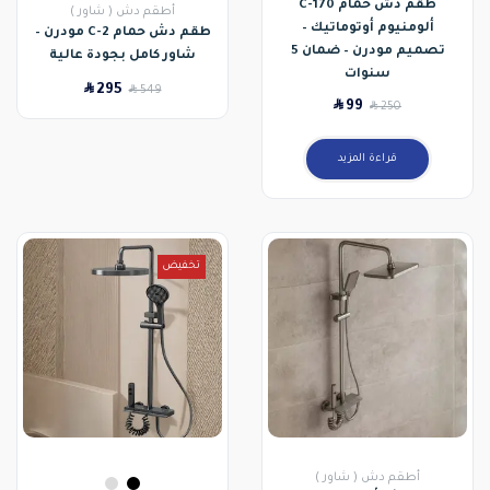
طقم دش حمام C-170
أطقم دش ( شاور )
ألومنيوم أوتوماتيك –
طقم دش حمام C-2 مودرن –
تصميم مودرن – ضمان 5
شاور كامل بجودة عالية
سنوات
SAR
295
SAR
549
SAR
99
SAR
250
قراءة المزيد
تخفيض
أطقم دش ( شاور )