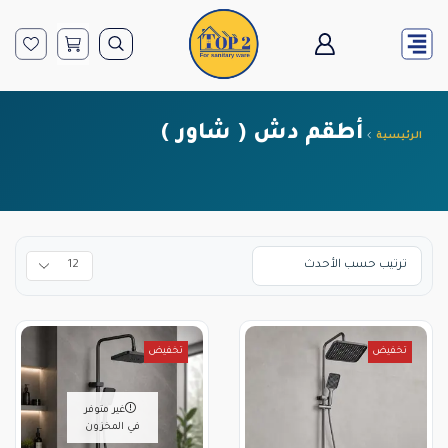
أطقم دش ( شاور )
الرئيسية
تخفيض
تخفيض
غير متوفر
في المخزون