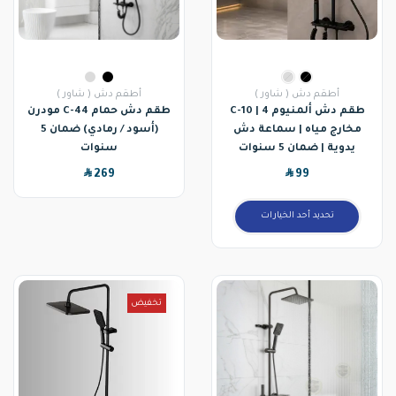
أطقم دش ( شاور )
أطقم دش ( شاور )
طقم دش ألمنيوم C-10 | 4
طقم دش حمام C-44 مودرن
مخارج مياه | سماعة دش
(أسود / رمادي) ضمان 5
يدوية | ضمان 5 سنوات
سنوات
SAR
SAR
269
99
تحديد أحد الخيارات
تخفيض