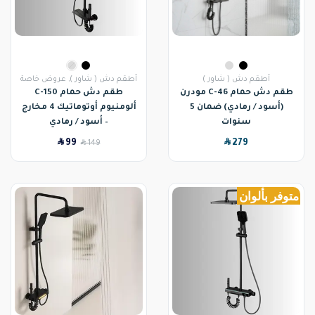
أطقم دش ( شاور )
أطقم دش ( شاور )
,
عروض خاصة
طقم دش حمام C-46 مودرن
طقم دش حمام C-150
(أسود / رمادي) ضمان 5
ألومنيوم أوتوماتيك 4 مخارج
سنوات
– أسود / رمادي
SAR
SAR
99
SAR
279
149
متوفر بألوان