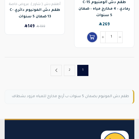
طقم دش ألومنيوم C-15
أطقم دش ( شاور )
,
عروض خاصة
رمادي – 4 مخارج مياه – ضمان
طقم دش المونيوم دائري C-
5 سنوات
13 ضمان 5 سنوات
SAR
269
SAR
149
SAR
199
2
1
طقم دش المونيوم بضمان 5 سنوات ب أربع مخارج للمياه مزود بشطاف