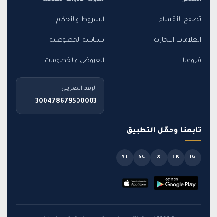
تصفح الأقسام
الشروط والأحكام
العلامات التجارية
سياسة الخصوصية
فروعنا
العروض والخصومات
الرقم الضريبي
300478679500003
تابعنا وحمّل التطبيق
YT
SC
X
TK
IG