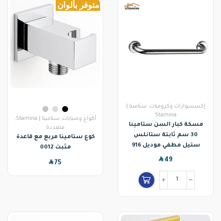
متوفر بألوان
إكسسوارات وكروميات
,
ستامينا |
Stamina
أكواع وصبابات
,
ستامينا | Stamina
,
مسكة كبار السن ستامينا
متعددة
30 سم ثابتة ستانلس
كوع ستامينا مربع مع قاعدة
ستيل مطفي موديل 916
مثبت 0012
SAR
49
SAR
75