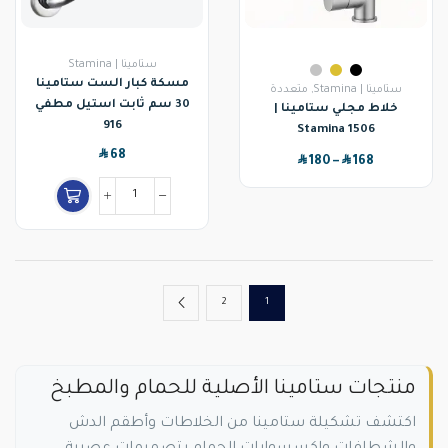
ستامينا | Stamina
مسكة كبار الست ستامينا
ستامينا | Stamina
,
متعددة
30 سم ثابت استيل مطفي
خلاط مجلي ستامينا |
916
Stamina 1506
SAR
68
SAR
SAR
180
–
168
2
1
منتجات ستامينا الأصلية للحمام والمطبخ
اكتشف تشكيلة ستامينا من الخلاطات وأطقم الدش