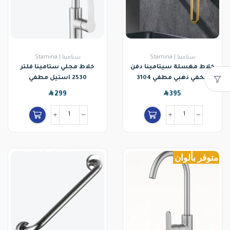
ستامينا | Stamina
ستامينا | Stamina
خلاط مغسلة سيتامينا دفن
خلاط مجلي ستامينا فلتر
مخفي ذهبي مطفي 3104
2530 استيل مطفي
SAR
SAR
299
395
متوفر بألوان