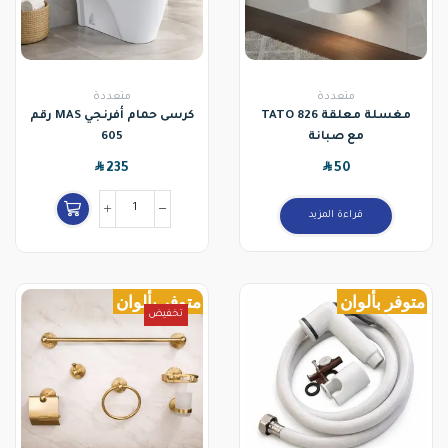
متعددة
متعددة
مغسلة معلقة 826 TATO
كرسى حمام أفرنجي MAS رقم
مع صبانة
605
SAR
SAR
235
50
قراءة المزيد
متوفر بألوان
متوفر بألوان
تخفيض