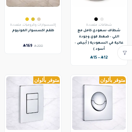
شطافات
,
متعددة
إكسسوارات وكروميات
,
متعددة
شطاف سعودي كامل مع
طقم اكسسوار المونيوم
اللي – ضغط قوي وجودة
عالية في السعودية ( أبيض –
SAR
169
SAR
200
أسود )
SAR
SAR
15
–
12
متوفر بألوان
متوفر بألوان