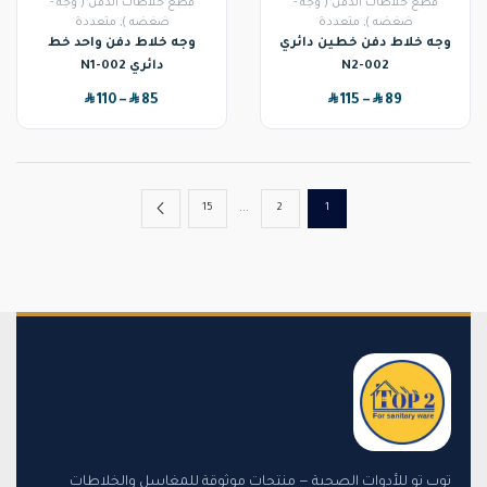
قطع خلاطات الدفن ( وجه -
قطع خلاطات الدفن ( وجه -
ضغضه )
,
متعددة
ضغضه )
,
متعددة
وجه خلاط دفن خطين دائري
وجه خلاط دفن واحد خط
N2-002
دائري N1-002
SAR
SAR
SAR
SAR
110
–
85
115
–
89
…
15
2
1
توب تو للأدوات الصحية — منتجات موثوقة للمغاسل والخلاطات