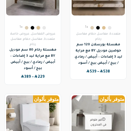
+1
+1
متعددة
,
مغاسل حمام
,
مغاسل
عروض المغاسل
,
عروض خاصة
,
رخام
متعددة
,
مغاسل حمام
,
مغاسل
رخام
مغسلة بورسلان 120 سم
مغسلة رخام 80 سم موديل
حوضين موديل BY مع مراية
BY مع مراية ليد 3 إضاءات –
ليد 3 إضاءات – أبيض / رمادي
أبيض / رمادي / بيج / أبيض
/ بيج / أبيض بيج / أسود
بيج / أسود
SAR
SAR
539
–
538
SAR
SAR
389
–
229
متوفر بألوان
متوفر بألوان
غير متوفر
في المخزون