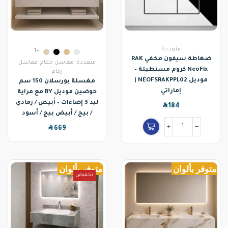
متعددة
+1
ضغاطة سيفون مخفي RAK
متعددة
,
مغاسل حمام
,
مغاسل
NeoFix كروم مستطيلة –
رخام
موديل NEOFSRAKPPL02 |
مغسلة بورسلان 150 سم
إماراتي
حوضين موديل BY مع مراية
ليد 3 إضاءات – أبيض / رمادي
SAR
184
/ بيج / أبيض بيج / أسود
SAR
669
متوفر بألوان
متوفر بألوان
تخفيض