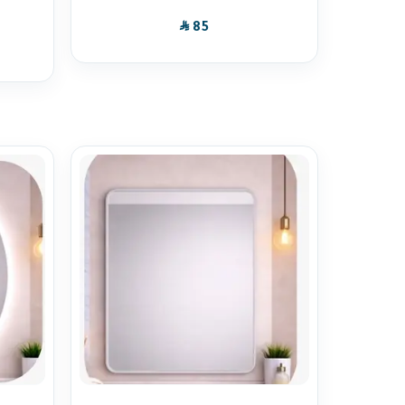
SAR
85