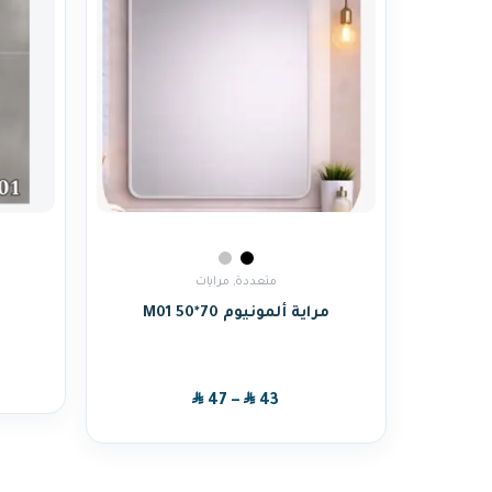
متعددة
,
مرايات
مراية ألمونيوم M01 50*70
SAR
SAR
47
–
43