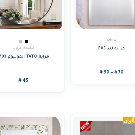
مرايات
مرايه ليد B05
متعددة
,
مرايات
مراية TATO المونيوم M03
SAR
SAR
90
–
70
SAR
45
ألوان