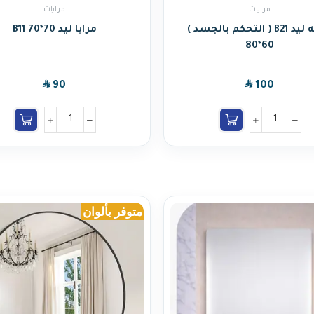
مرايات
مرايات
مرايه ليد B21 ( التحكم بالجسد )
مرايا ليد B11 70*70
60*80
SAR
SAR
90
100
متوفر بألوان