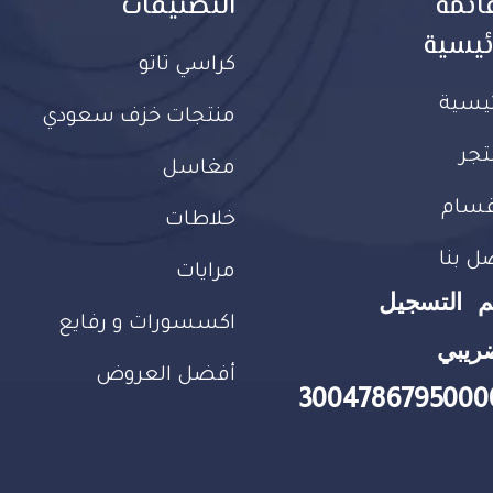
ائمة
التصنيفات
ئيسية
كراسي تاتو
ئيسية
منتجات خزف سعودي
تجر
مغاسل
قسام
خلاطات
ل بنا
مرايات
م التسجيل
اكسسورات و رفايع
ريبي
أفضل العروض
3004786795000