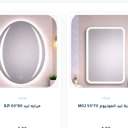
مرايات
مرايات
 ليد المونيوم M02 50*70
مرايه ليد B21 60*80