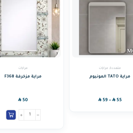
متعددة
,
مرايات
مرايات
مراية TATO المونيوم
مراية مزخرفة F368
SAR
SAR
SAR
50
59
–
55