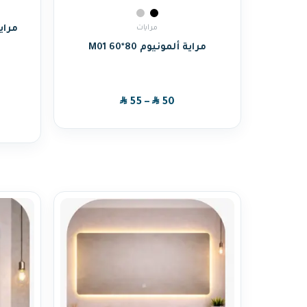
مرايات
مراية ألمونيوم M01 60*80
SAR
SAR
55
–
50