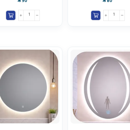
SAR
SAR
90
80