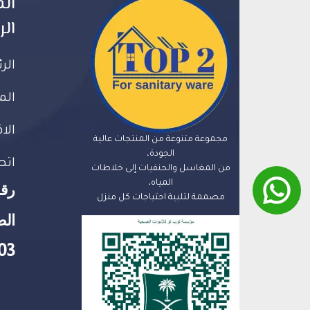
الق
الر
الر
الم
الا
مجموعة متنوعة من المنتجات عالية
الجودة،
اتص
من المغاسل والحنفيات إلى خلاطات
المياه،
رق
مصممة لتلبية احتياجات كل منزل
الض
03