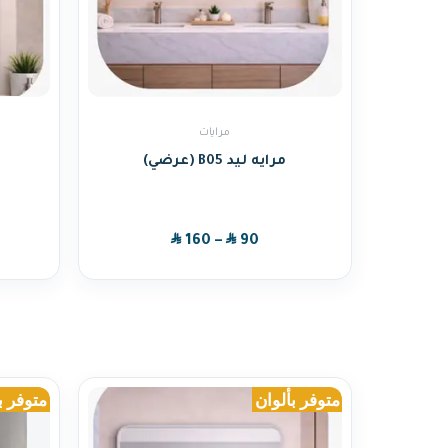
مرايات
مرايه ليد B05 (عرضي)
SAR
SAR
160
–
90
متوفر بألوان
متوفر ب