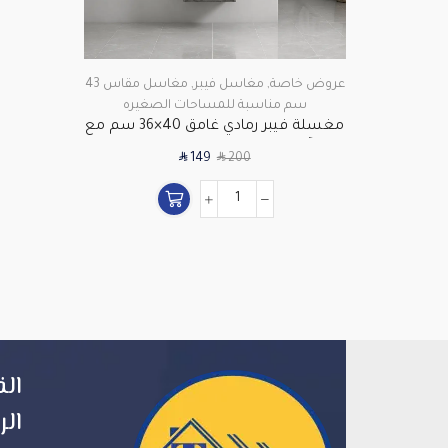
عروض خاصة
,
مغاسل فيبر
,
مغاسل مقاس 43
سم مناسبة للمساحات الصغيره
مغسلة فيبر رمادي غامق 40×36 سم مع
مرآة موديل CF16 | مثالية للمساحات
SAR
SAR
149
200
الصغيرة
الق
الر