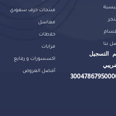
ئيسية
منتجات خزف سعودي
تجر
مغاسل
قسام
خلاطات
ل بنا
مرايات
م التسجيل
اكسسورات و رفايع
ريبي
أفضل العروض
3004786795000