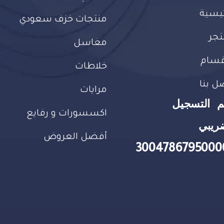
ئيسية
منتجات خزف سعودي
تجر
مغاسل
قسام
خلاطات
ل بنا
مرايات
م التسجيل
اكسسورات و رفايع
ريبي
أفضل العروض
3004786795000