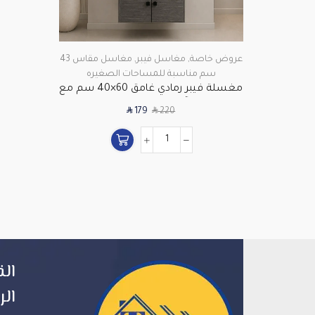
عروض خاصة
,
مغاسل فيبر
,
مغاسل مقاس 43
سم مناسبة للمساحات الصغيره
مغسلة فيبر رمادي غامق 60×40 سم مع
مرآة LED موديل CF11
SAR
SAR
179
220
الق
الر