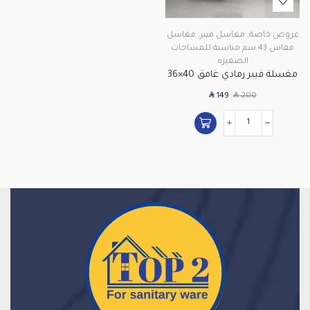
عروض خاصة
,
مغاسل فيبر
,
مغاسل
مقاس 43 سم مناسبة للمساحات
الصغيره
مغسلة فيبر رمادي غامق 40×36
سم مع مرآة موديل CF16 | مثالية
SAR
SAR
149
200
للمساحات الصغيرة