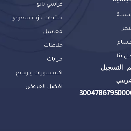
كراسي تاتو
ئيسية
منتجات خزف سعودي
تجر
مغاسل
قسام
خلاطات
ل بنا
مرايات
م التسجيل
اكسسورات و رفايع
ريبي
أفضل العروض
3004786795000