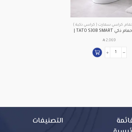
مام
,
كراسي سمارت ( كراسي ذكية )
كرسي حمام ذكي TATO S30B SMART |
حاض إلكتروني بجودة عالية
SAR
2,069
ائمة
التصنيفات
ئيسية