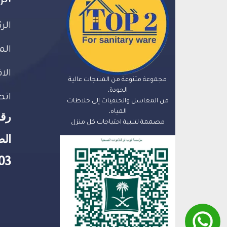
الر
الم
الا
مجموعة متنوعة من المنتجات عالية
الجودة،
اتص
من المغاسل والحنفيات إلى خلاطات
المياه،
رق
مصممة لتلبية احتياجات كل منزل
الض
03