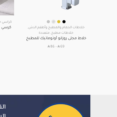
كراسي ح
خلاطات الحمام والمطبخ وأطقم الدش
,
مر
خلاطات مطبخ
,
متعددة
خلاط مجلى روزانو أوتوماتيك للمطبخ
والمطابخ – تصميم مودرن
SAR
SAR
86
–
69
الق
الر