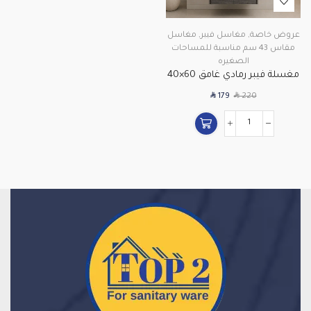
عروض خاصة
,
مغاسل فيبر
,
مغاسل
مقاس 43 سم مناسبة للمساحات
الصغيره
مغسلة فيبر رمادي غامق 60×40
سم مع مرآة LED موديل CF11
SAR
SAR
179
220