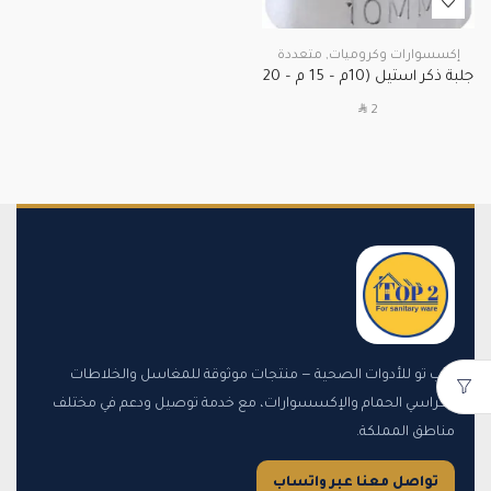
إكسسوارات وكروميات
,
متعددة
جلبة ذكر استيل (10م – 15 م – 20
م – 25 م – 30 م )
SAR
2
توب تو للأدوات الصحية — منتجات موثوقة للمغاسل والخلاطات
وكراسي الحمام والإكسسوارات، مع خدمة توصيل ودعم في مختلف
مناطق المملكة.
تواصل معنا عبر واتساب