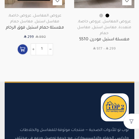
عروض المغاسل
,
عروض خاصة
,
عروض المغاسل
,
عروض خاصة
,
مغاسل استيل
,
مغاسل حمام
مغسلة حمام استيل فوق الرخام
متعددة
,
مغاسل استيل
,
مغاسل
حمام
موديل SS04 – 90 سم – بني
SAR
SAR
299
990
مغسلة استيل مودرن SS10
أسود وكروم مقاسات 90 سم
SAR
SAR
977
–
299
و140 سم
توب تو للأدوات الصحية — منتجات موثوقة للمغاسل والخلاطات
وكراسي الحمام والإكسسوارات، مع خدمة توصيل ودعم في مختلف