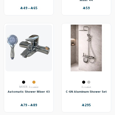
Mixer 44
SAR
SAR
SAR
49
–
65
59
MIXER
,
متعددة
متعددة
Automatic Shower Mixer 43
C-6N Aluminum Shower Set
SAR
SAR
SAR
79
–
89
295