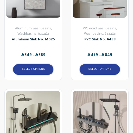
Aluminum washbasins
,
PVc wood washbasins
,
Washbasins
,
متعددة
Washbasins
,
متعددة
Aluminum Sink No. M025
PVC Sink No. 6488
SAR
SAR
SAR
SAR
349
–
369
479
–
849
SELECT OPTIONS
SELECT OPTIONS