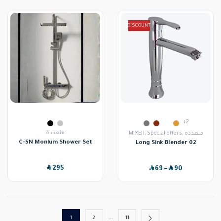
DISCOUNT
+2
متعددة
MIXER
,
Special offers
,
متعددة
C-5N Monium Shower Set
Long Sink Blender 02
SAR
SAR
SAR
295
69
–
90
…
1
2
11