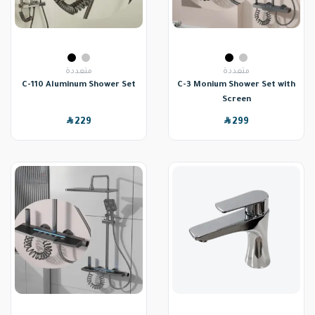
متعددة
متعددة
C-110 Aluminum Shower Set
C-3 Monium Shower Set with
Screen
SAR
SAR
229
299