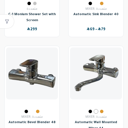
متعددة
MIXER
,
متعددة
C-1 Monium Shower Set with
Automatic Sink Blender 40
Screen
SAR
SAR
SAR
299
69
–
79
MIXER
,
متعددة
MIXER
,
متعددة
Automatic Bevel Blender 48
Automatic Wall Mounted