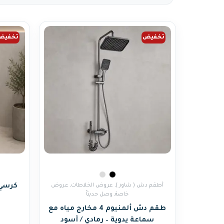
تخفيض
تخفيض
أطقم دش ( شاور )
,
عروض الخلاطات
,
عروض
كرسي 
خاصة
,
وصل حديثاً
طقم دش ألمنيوم 4 مخارج مياه مع
سماعة يدوية – رمادي / أسود