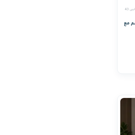
مغاسل مقاس 43
ر رمادي 60×40 سم مع