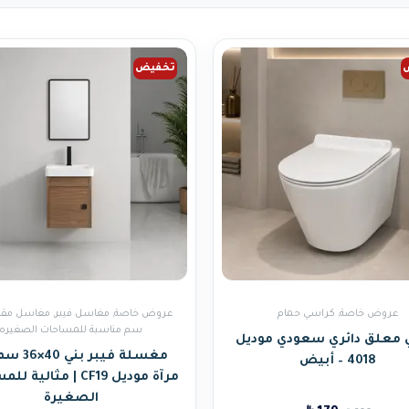
تخفيض
عروض خاصة
,
كراسي حمام
عروض خاصة
,
مغاسل فيبر
,
سم مناسبة للمساحات الصغيره
معلق دائري سعودي موديل
مغسلة فيبر بن
4018 – أبيض
مرآة موديل CF19 | مثالي
الصغيرة