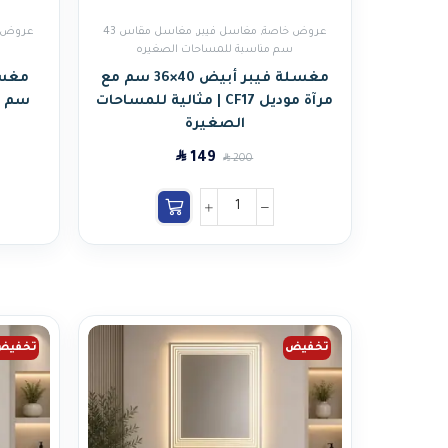
عروض خاصة
,
مغاسل فيبر
,
مغاسل مقاس 43
عروض 
سم مناسبة للمساحات الصغيره
س
مغسلة فيبر أبيض 40×36 سم مع
مرآة موديل CF17 | مثالية للمساحات
الصغيرة
SAR
149
SAR
200
تخفيض
تخفيض