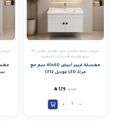
عروض خاصة
,
مغاسل فيبر
,
مغاسل مقاس 43
عروض 
سم مناسبة للمساحات الصغيره
س
مغسلة فيبر أبيض 60×40 سم مع
مرآة LED موديل CF12
سم مع
SAR
179
SAR
220