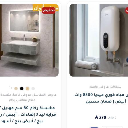
متوفر بألوان
تخفيض
سخانات
,
عروض خاصة
+1
سخان مياه فوري ميديا 8500 وات
عروض المغاسل
,
عروض خاصة
,
متعددة
,
حمام
,
مغاسل رخام
أبيض | ضمان سنتين
مراية ليد 3 إضاءات – أبيض /
SAR
279
SAR
347
بيج / أبيض بيج / أسود