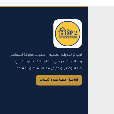
توب تو للأدوات الصحية — منتجات موثوقة للمغاسل
والخلاطات وكراسي الحمام والإكسسوارات، مع
خدمة توصيل ودعم في مختلف مناطق المملكة.
تواصل معنا عبر واتساب