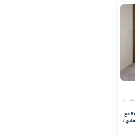
مغاسل
مغسلة رخام 80 سم موديل BY مع
 رمادي /