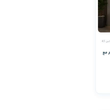
مغاسل مقاس 43
يج 60×40 سم مع