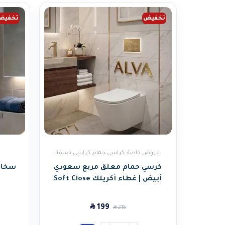
تخفيض
تخفيض
عروض خاصة
,
كراسي حمام
,
كراسي معلقة
كرسي حمام معلق مربع سعودي
أبيض | غطاء أكريلك Soft Close
SAR
199
SAR
215