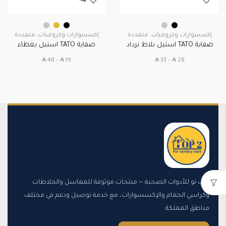
إكسسوارات وكروميات
,
متعددة
إكسسوارات وكروميات
,
متعددة
صفاية TATO استيل بلاط برداد
صفاية TATO استيل بغطاء
SAR
SAR
SAR
SAR
48
–
19
33
–
28
توب تو للأدوات الصحية — منتجات موثوقة للمغاسل والخلاطات
وكراسي الحمام والإكسسوارات، مع خدمة توصيل ودعم في مختلف
مناطق المملكة.